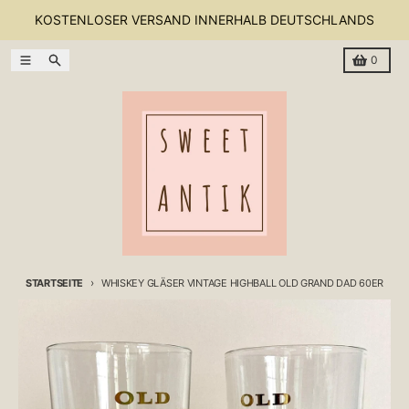
Direkt zum Inhalt
KOSTENLOSER VERSAND INNERHALB DEUTSCHLANDS
Menü
Suchen
Warenkor
0
STARTSEITE
WHISKEY GLÄSER VINTAGE HIGHBALL OLD GRAND DAD 60ER
Zu Produktinformationen springen