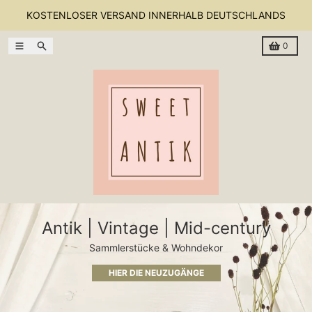
Direkt zum Inhalt
KOSTENLOSER VERSAND INNERHALB DEUTSCHLANDS
Menü
Suchen
Warenkor
0
Antik | Vintage | Mid-century
Sammlerstücke & Wohndekor
HIER DIE NEUZUGÄNGE